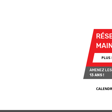
VENDREDI 5 JUIN 2026
edette la très populaire voiture de
RÉSE
varre.
MAI
R et 420R, s'affronteront dans des
lient vitesse et esprit d'équipe dans
PLUS
AMENEZ LES
s du championnat 420R, du
13 ANS !
et de la série d'endurance SS600.
CALENDR