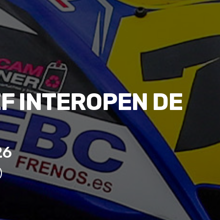
F INTEROPEN DE
26
)