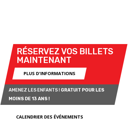
jamais.
Les catégories de course comprendront le SBK, le
Pre-Moto4, l'ESBK Moto4, le Sportbike, le
Supersport, le Supersport 300 et la Yamaha R7.
RÉSERVEZ VOS BILLETS
MAINTENANT
PLUS D'INFORMATIONS
AMENEZ LES ENFANTS !
GRATUIT POUR LES
MOINS DE 13 ANS !
CALENDRIER DES ÉVÉNEMENTS