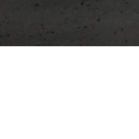
STARTSEITE
2025
JUNI
WERC
Der
Weekend Racing Cup (WERC
) kommt auf den
Circuito de Navarra für ein Wochenende voller
Motorradrennen in fünf hart umkämpften Kategorien.
Der
Coupe de France Roadster Cup
richtet sich an
Roadster mit mittlerem Hubraum wie die Suzuki GSR 600
und 750. Die Serie wird voraussichtlich zwei Rennen pro
Wochenende umfassen, darunter ein einstündiges Solo-