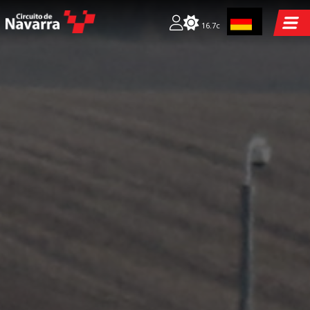
16.7c