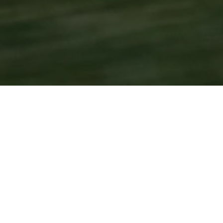
STARTSEITE
2025
NOVEMBER
COPA DE ESPANA DE VELOCIDAD
Der Circuito de Navarra ist an diesem Wochenende
Schauplatz des letzten Motorradrennens der Saison
2025, wenn die
CEV: Copa de España de Velocidad
am
Veranstaltungsort eintrifft.
Renninhalte werden von Superbike, Supersport, SS 300,