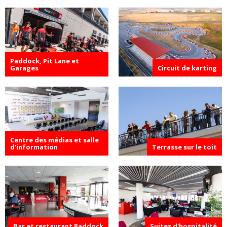
Paddock, Pit Lane et
Garages
Circuit de karting
Centre des médias et salle
d'information
Terrasse sur le toit
Bar et restaurant Paddock
Suites d'hospitalité