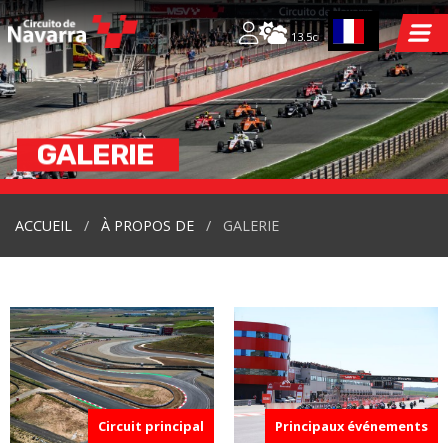
13.5c
GALERIE
ACCUEIL
À PROPOS DE
GALERIE
Circuit principal
Principaux événements