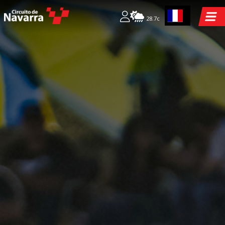
28.7c